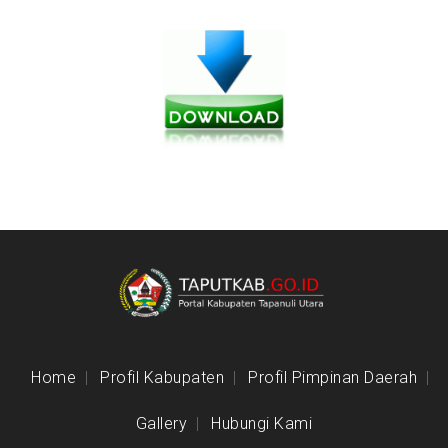
Home
Profil Kabupaten
Profil Pimpinan Daerah
Gallery
Hubungi Kami