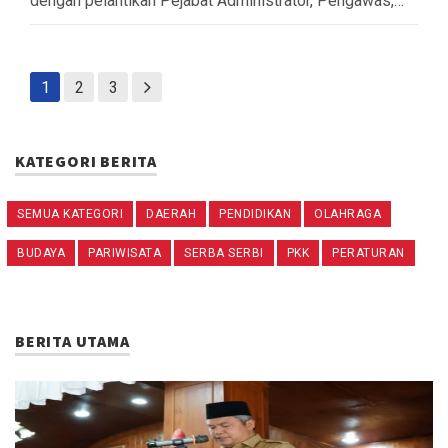
dengan pelantikan Pejabat Administrator, Pengawas,…
1
2
3
KATEGORI BERITA
SEMUA KATEGORI
DAERAH
PENDIDIKAN
OLAHRAGA
BUDAYA
PARIWISATA
SERBA SERBI
PKK
PERATURAN
BERITA UTAMA